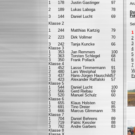
1
178
Justin Gastinger
97
Anz
2
189
Lukas Laboga
78
Du 
Fot
3
144
Daniel Lucht
69
Klasse 2
Sei
1
244
Matthias Kartzig
79
1
2
223
Dirk Vollmer
70
2
3
3
242
Tanja Kuncke
66
Klasse 3
4
1
353
Jan Remmers
100
5
2
363
Torsten Schlegel
68
6
3
350
Frank Pollack
61
Klasse 4
7
1
452
Lasse Timmermann
91
V
2
480
Lars Westphal
59
3
437
Hans-Jürgen Hauschild
57
E
3
423
Alexander Raffalski
57
Klasse 5
1
544
Daniel Lucht
100
2
566
Gerd Riebau
69
3
520
Manuel Schulz
60
Klasse 6
1
655
Klaus Holsten
92
2
691
Tino Dreier
85
3
666
Marcus Glimmann
78
Klasse 7
1
704
Daniel Behrens
89
2
719
Patric Kessler
88
3
792
Andre Garbers
83
Klasse 8
Klasse X