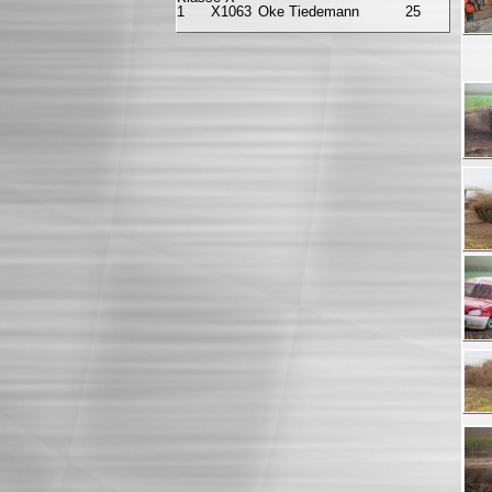
1
X1063
Oke Tiedemann
25