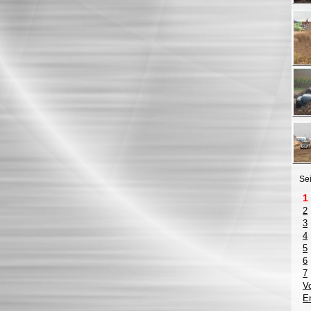
Sei
1
2
3
4
5
6
7
V
E