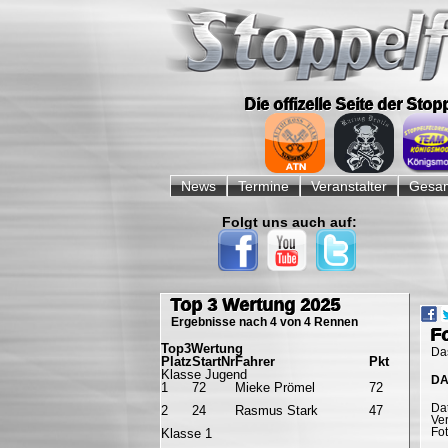
Die offizelle Seite der Sto
Navigation
überspringen
News
Termine
Veranstalter
Gesam
Folgt uns auch auf:
Navigation
überspringen
Top 3 Wertung 2025
Ergebnisse nach 4 von 4 Rennen
F
Top3Wertung
Das
Platz
StartNr
Fahrer
Pkt
Klasse Jugend
DA
1
72
Mieke Prömel
72
Da
2
24
Rasmus Stark
47
Ver
Fo
Klasse 1