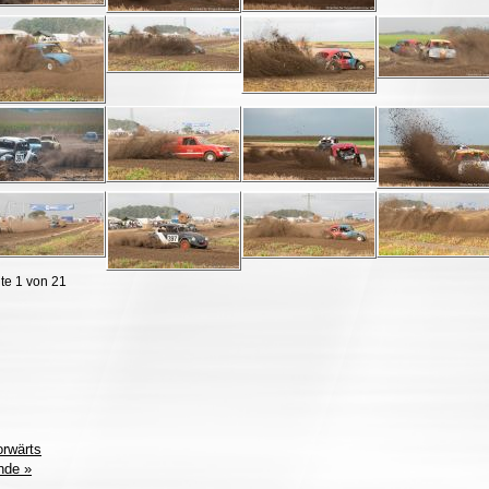
te 1 von 21
orwärts
nde »