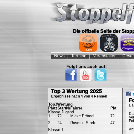
Die offizelle Seite der Sto
Navigation
überspringen
News
Termine
Veranstalter
Gesam
Folgt uns auch auf:
Navigation
überspringen
Top 3 Wertung 2025
Ergebnisse nach 4 von 4 Rennen
F
Top3Wertung
Da
Platz
StartNr
Fahrer
Pkt
Klasse Jugend
Da
1
72
Mieke Prömel
72
Ve
Fo
2
24
Rasmus Stark
47
Anz
Klasse 1