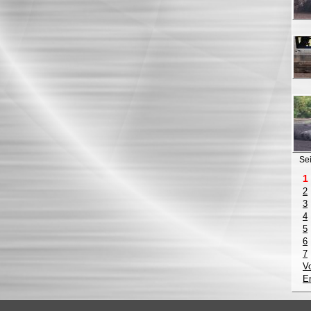
Sei
1
2
3
4
5
6
7
V
E