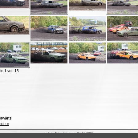
te 1 von 15
orwärts
nde »
Letzte Aktualisierung: 24.12.2025
©2011-2026 Stoppelfeldrennen i.d.N. Alle Rechte vorbehalten.