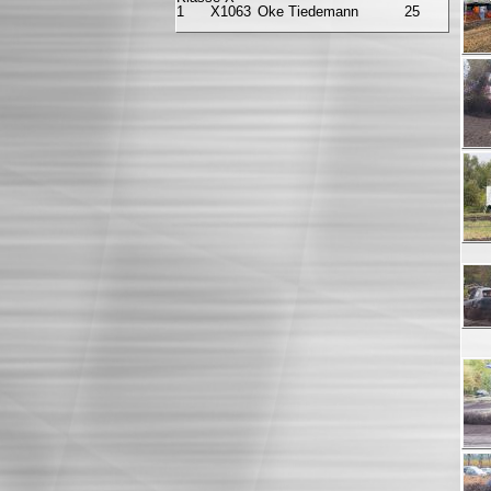
1
X1063
Oke Tiedemann
25