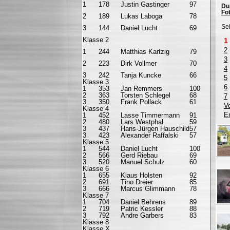
1
178
Justin Gastinger
97
Du 
Fot
2
189
Lukas Laboga
78
Sei
3
144
Daniel Lucht
69
Klasse 2
1
2
1
244
Matthias Kartzig
79
3
2
223
Dirk Vollmer
70
4
3
242
Tanja Kuncke
66
5
Klasse 3
6
1
353
Jan Remmers
100
2
363
Torsten Schlegel
68
7
3
350
Frank Pollack
61
V
Klasse 4
E
1
452
Lasse Timmermann
91
2
480
Lars Westphal
59
3
437
Hans-Jürgen Hauschild
57
3
423
Alexander Raffalski
57
Klasse 5
1
544
Daniel Lucht
100
2
566
Gerd Riebau
69
3
520
Manuel Schulz
60
Klasse 6
1
655
Klaus Holsten
92
2
691
Tino Dreier
85
3
666
Marcus Glimmann
78
Klasse 7
1
704
Daniel Behrens
89
2
719
Patric Kessler
88
3
792
Andre Garbers
83
Klasse 8
Klasse X