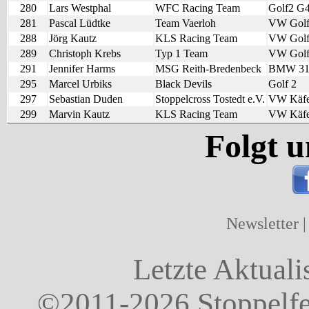
280
Lars Westphal
WFC Racing Team
Golf2 G
281
Pascal Lüdtke
Team Vaerloh
VW Golf
288
Jörg Kautz
KLS Racing Team
VW Gol
289
Christoph Krebs
Typ 1 Team
VW Golf
291
Jennifer Harms
MSG Reith-Bredenbeck
BMW 31
295
Marcel Urbiks
Black Devils
Golf 2
297
Sebastian Duden
Stoppelcross Tostedt e.V.
VW Käfe
299
Marvin Kautz
KLS Racing Team
VW Käfe
Folgt u
Newsletter
Letzte Aktuali
©2011-2026 Stoppelfel