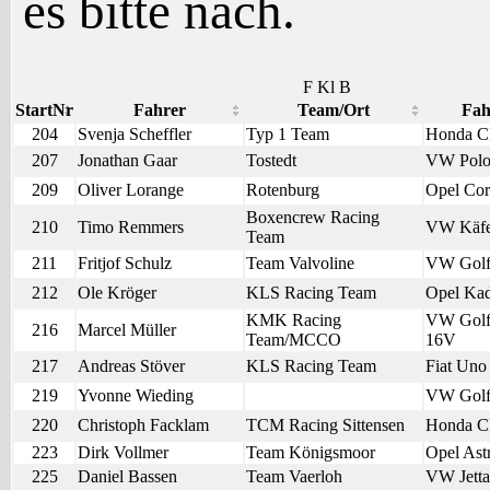
es bitte nach.
F Kl B
StartNr
Fahrer
Team/Ort
Fah
204
Svenja Scheffler
Typ 1 Team
Honda 
207
Jonathan Gaar
Tostedt
VW Pol
209
Oliver Lorange
Rotenburg
Opel Cor
Boxencrew Racing
210
Timo Remmers
VW Käfe
Team
211
Fritjof Schulz
Team Valvoline
VW Golf
212
Ole Kröger
KLS Racing Team
Opel Kad
KMK Racing
VW Golf
216
Marcel Müller
Team/MCCO
16V
217
Andreas Stöver
KLS Racing Team
Fiat Uno
219
Yvonne Wieding
VW Golf
220
Christoph Facklam
TCM Racing Sittensen
Honda 
223
Dirk Vollmer
Team Königsmoor
Opel Ast
225
Daniel Bassen
Team Vaerloh
VW Jetta