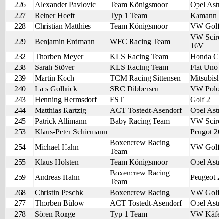
226
Alexander Pavlovic
Team Königsmoor
Opel Ast
227
Reiner Hoeft
Typ 1 Team
Kamann 
228
Christian Matthies
Team Königsmoor
VW Gol
VW Scir
229
Benjamin Erdmann
WFC Racing Team
16V
232
Thorben Meyer
KLS Racing Team
Honda 
238
Sarah Stöver
KLS Racing Team
Fiat Uno
239
Martin Koch
TCM Racing Sittensen
Mitsubish
240
Lars Gollnick
SRC Dibbersen
VW Pol
243
Henning Hermsdorf
FST
Golf 2
244
Matthias Kartzig
ACT Tostedt-Asendorf
Opel Ast
245
Patrick Allimann
Baby Racing Team
VW Scir
253
Klaus-Peter Schiemann
Peugot 2
Boxencrew Racing
254
Michael Hahn
VW Golf
Team
255
Klaus Holsten
Team Königsmoor
Opel Ast
Boxencrew Racing
259
Andreas Hahn
Peugeot 
Team
268
Christin Peschk
Boxencrew Racing
VW Golf
277
Thorben Bülow
ACT Tostedt-Asendorf
Opel Ast
278
Sören Ronge
Typ 1 Team
VW Käfe